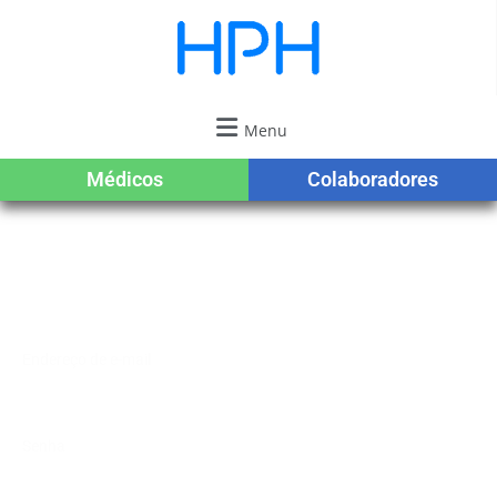
Menu
Médicos
Colaboradores
Acesso restrito aos
médicos do HPH
Endereço de e-mail
Senha