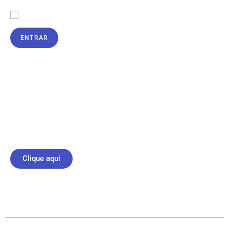
Remember Me
ENTRAR
Lost your password?
Sem login para acesso?
Solicite seu login de acesso ao setor de TI do HPH.
Já esta conectado?
Clique aqui