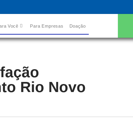
ara Você
Para Empresas
Doação
sfação
to Rio Novo